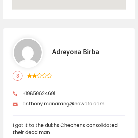
Adreyona Birba
3
+19859624691
anthony.manarang@nowcfo.com
I got it to the dukhs Chechens consolidated
their dead man