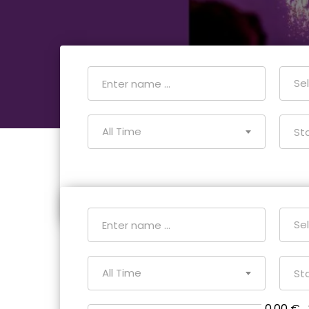
Se
All Time
Se
All Time
0.00 €