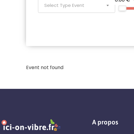
Select Type Event
Event not found
A propos