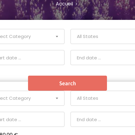
Accueil
lect Category
All States
lect Category
All States
80.00 €