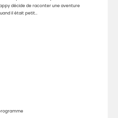
 Pappy décide de raconter une aventure
and il était petit…
r/programme