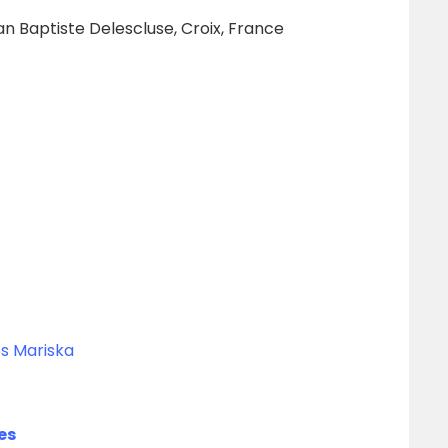
an Baptiste Delescluse, Croix, France
s Mariska
es