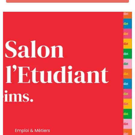
Send Mail
Emploi & Métiers