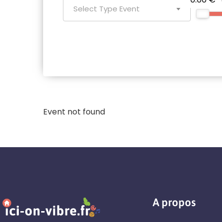
Select Type Event
Event not found
A propos