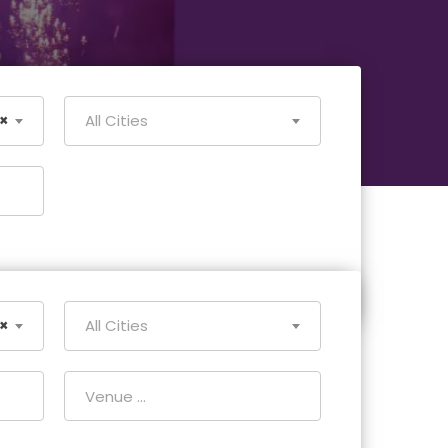
×
All Cities
×
All Cities