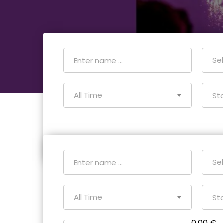
Se
All Time
Se
All Time
0.00 €