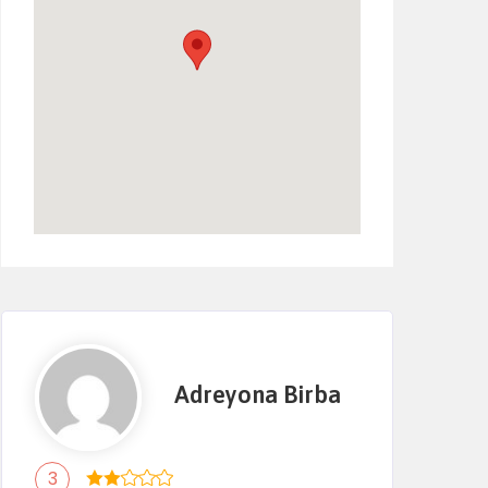
Adreyona Birba
3