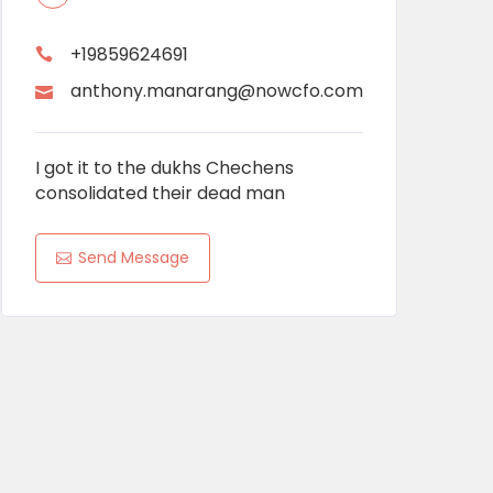
+19859624691
anthony.manarang@nowcfo.com
I got it to the dukhs Chechens
consolidated their dead man
Send Message