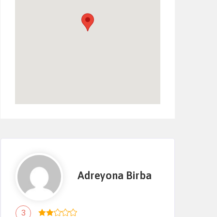
Adreyona Birba
3