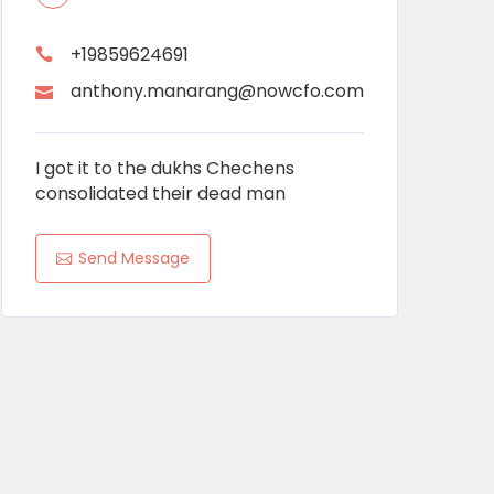
+19859624691
anthony.manarang@nowcfo.com
I got it to the dukhs Chechens
consolidated their dead man
Send Message