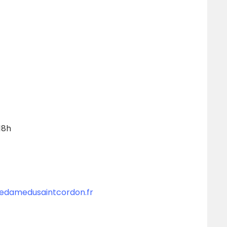
18h
edamedusaintcordon.fr