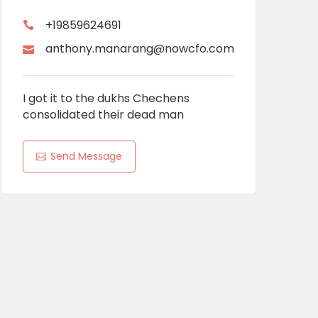
+19859624691
anthony.manarang@nowcfo.com
I got it to the dukhs Chechens
consolidated their dead man
Send Message