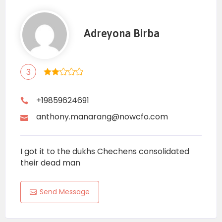
Adreyona Birba
3
+19859624691
anthony.manarang@nowcfo.com
I got it to the dukhs Chechens consolidated
their dead man
Send Message