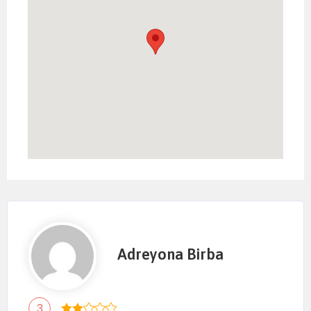
Adreyona Birba
3