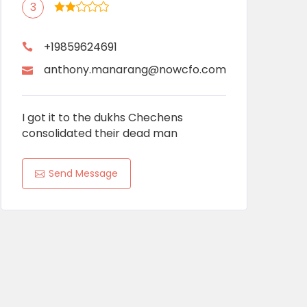
3
+19859624691
anthony.manarang@nowcfo.com
I got it to the dukhs Chechens
consolidated their dead man
Send Message