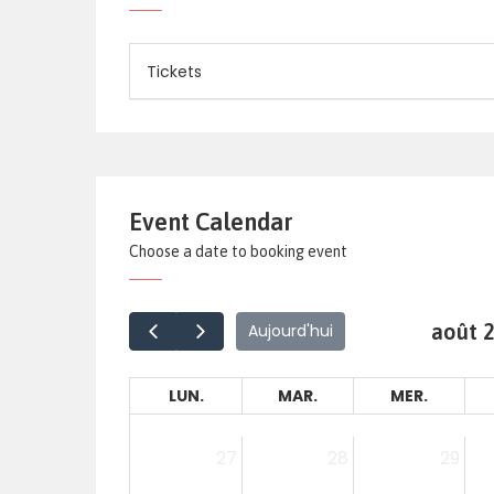
Tickets
Event Calendar
Choose a date to booking event
août 
Aujourd'hui
LUN.
MAR.
MER.
27
28
29