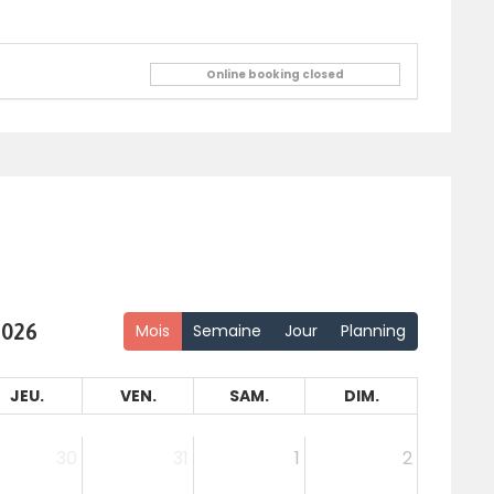
Online booking closed
2026
Mois
Semaine
Jour
Planning
JEU.
VEN.
SAM.
DIM.
30
31
1
2