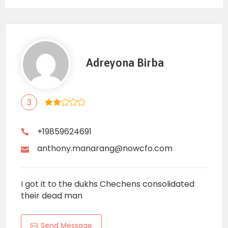
Adreyona Birba
3
+19859624691
anthony.manarang@nowcfo.com
I got it to the dukhs Chechens consolidated
their dead man
Send Message