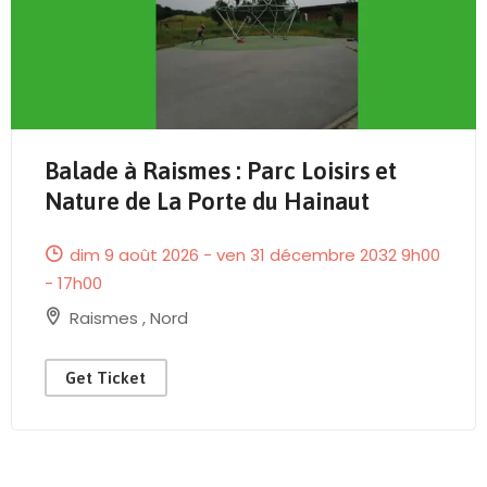
Balade à Raismes : Parc Loisirs et
Send Mail
Nature de La Porte du Hainaut
dim 9 août 2026 - ven 31 décembre 2032 9h00
- 17h00
Raismes
,
Nord
Get Ticket