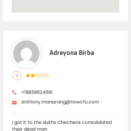
Adreyona Birba
3
+19859624691
anthony.manarang@nowcfo.com
I got it to the dukhs Chechens consolidated
their dead man