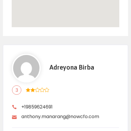
Adreyona Birba
3
+19859624691
anthony.manarang@nowcfo.com