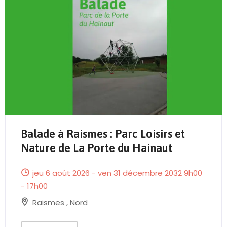
Balade à Raismes : Parc Loisirs et
Send Mail
Nature de La Porte du Hainaut
jeu 6 août 2026 - ven 31 décembre 2032 9h00
- 17h00
Raismes
,
Nord