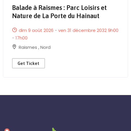
Balade à Raismes : Parc Loisirs et
Send Mail
Nature de La Porte du Hainaut
dim 9 août 2026 - ven 31 décembre 2032 9h00
- 17h00
Raismes
,
Nord
Get Ticket