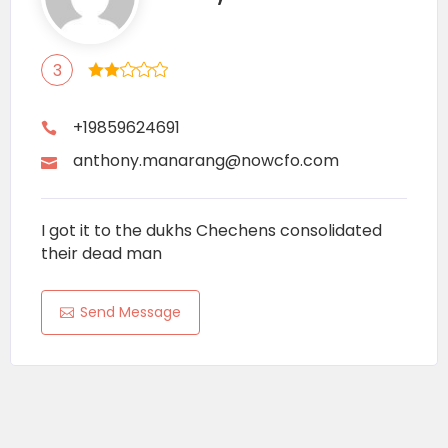
3
+19859624691
anthony.manarang@nowcfo.com
I got it to the dukhs Chechens consolidated
their dead man
Send Message