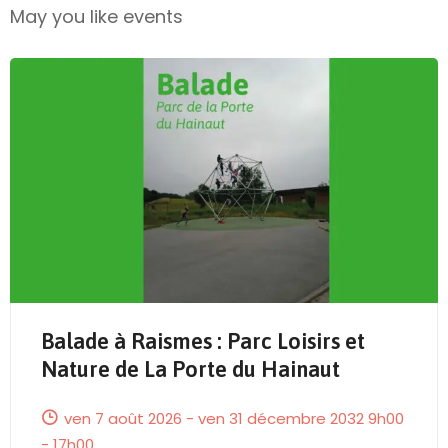
May you like events
Balade à Raismes : Parc Loisirs et
Send Mail
Nature de La Porte du Hainaut
ven 7 août 2026 - ven 31 décembre 2032 9h00
- 17h00