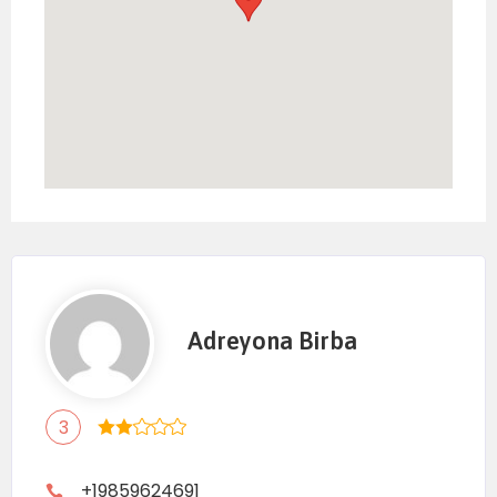
Adreyona Birba
3
+19859624691