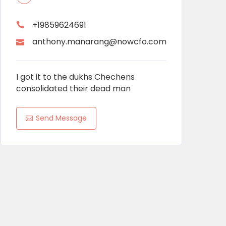
+19859624691
anthony.manarang@nowcfo.com
I got it to the dukhs Chechens
consolidated their dead man
Send Message