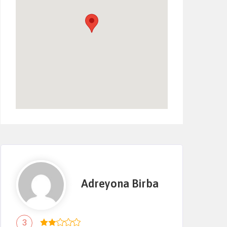
Adreyona Birba
3