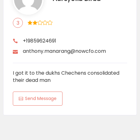
3
+19859624691
anthony.manarang@nowcfo.com
I got it to the dukhs Chechens consolidated
their dead man
Send Message