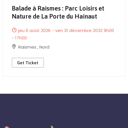
Balade à Raismes : Parc Loisirs et
Send Mail
Nature de La Porte du Hainaut
jeu 6 août 2026 - ven 31 décembre 2032 9h00
- 17h00
Raismes
,
Nord
Get Ticket