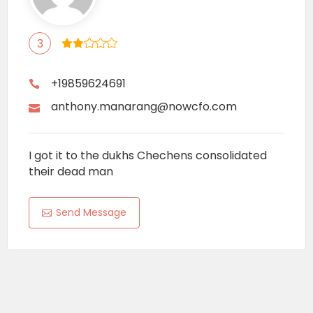
3
+19859624691
anthony.manarang@nowcfo.com
I got it to the dukhs Chechens consolidated
their dead man
Send Message