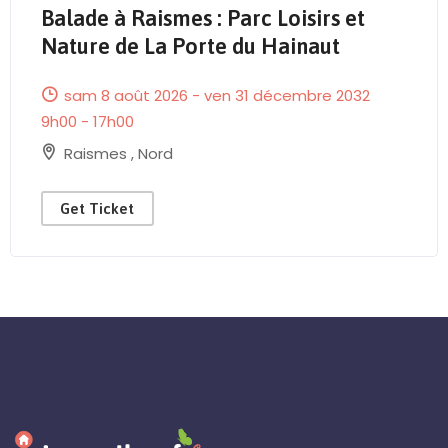
Balade à Raismes : Parc Loisirs et
Send Mail
Nature de La Porte du Hainaut
sam 8 août 2026 - ven 31 décembre 2032
9h00 - 17h00
Raismes
,
Nord
Get Ticket