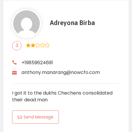
Adreyona Birba
3
+19859624691
anthony.manarang@nowcfo.com
I got it to the dukhs Chechens consolidated
their dead man
Send Message