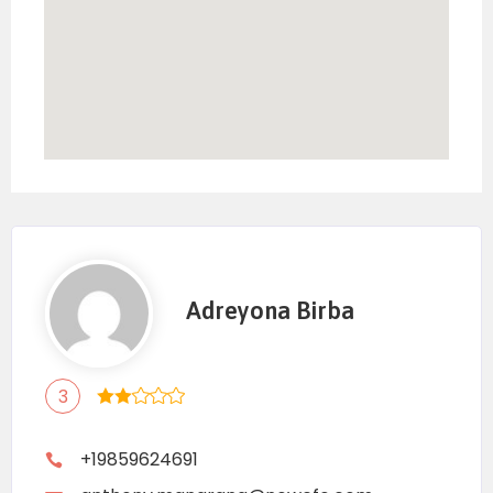
Adreyona Birba
3
+19859624691