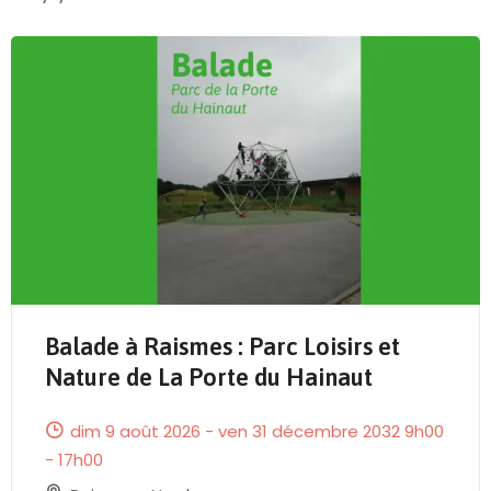
Balade à Raismes : Parc Loisirs et
Send Mail
Nature de La Porte du Hainaut
dim 9 août 2026 - ven 31 décembre 2032 9h00
- 17h00