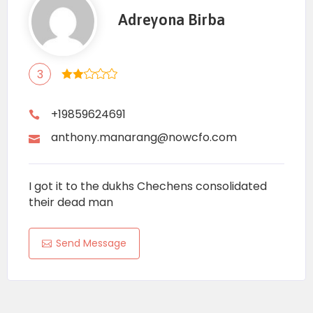
Adreyona Birba
3
+19859624691
anthony.manarang@nowcfo.com
I got it to the dukhs Chechens consolidated
their dead man
Send Message