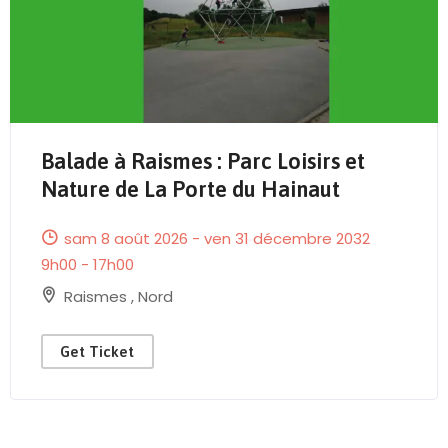
Balade à Raismes : Parc Loisirs et
Send Mail
Nature de La Porte du Hainaut
sam 8 août 2026 - ven 31 décembre 2032
9h00 - 17h00
Raismes
,
Nord
Get Ticket