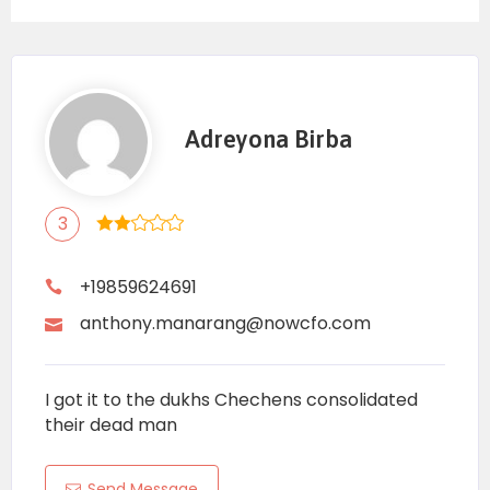
Adreyona Birba
3
+19859624691
anthony.manarang@nowcfo.com
I got it to the dukhs Chechens consolidated
their dead man
Send Message