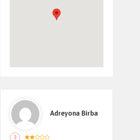
Adreyona Birba
3