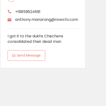
+19859624691
anthony.manarang@nowcfo.com
I got it to the dukhs Chechens
consolidated their dead man
Send Message