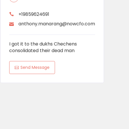
+19859624691
anthony.manarang@nowcfo.com
I got it to the dukhs Chechens
consolidated their dead man
Send Message