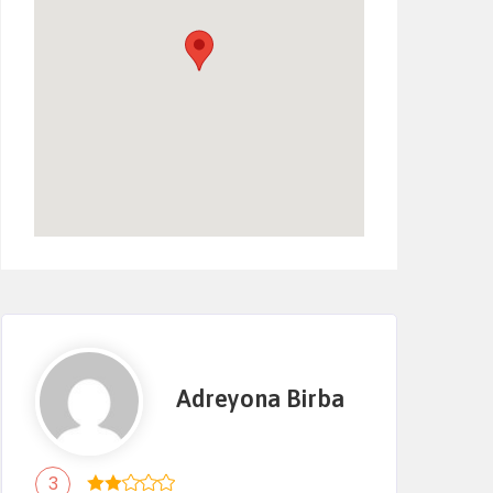
Adreyona Birba
3