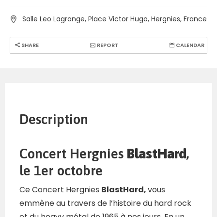
Salle Leo Lagrange, Place Victor Hugo, Hergnies, France
SHARE
REPORT
CALENDAR
Description
Concert Hergnies
BlastHard
,
le 1er octobre
Ce Concert Hergnies
BlastHard,
vous
emmène au travers de l’histoire du hard rock
et du heavy métal de 1965 à nos jours. En un