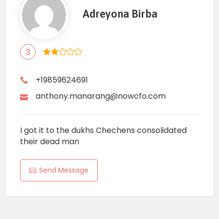
Adreyona Birba
3
+19859624691
anthony.manarang@nowcfo.com
I got it to the dukhs Chechens consolidated
their dead man
Send Message