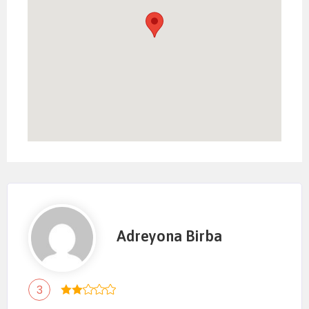
Adreyona Birba
3