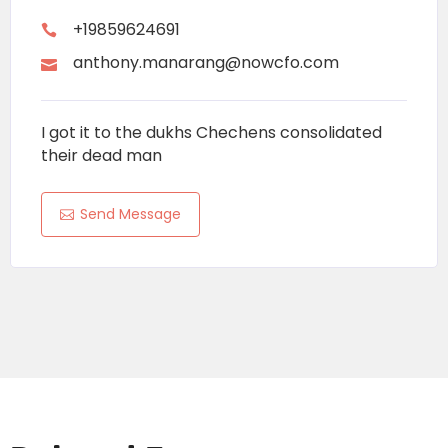
+19859624691
anthony.manarang@nowcfo.com
I got it to the dukhs Chechens consolidated
their dead man
Send Message