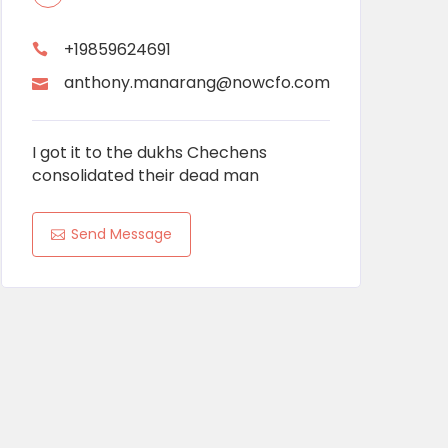
+19859624691
anthony.manarang@nowcfo.com
I got it to the dukhs Chechens
consolidated their dead man
Send Message