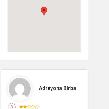
Adreyona Birba
3