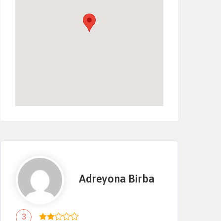
Adreyona Birba
3