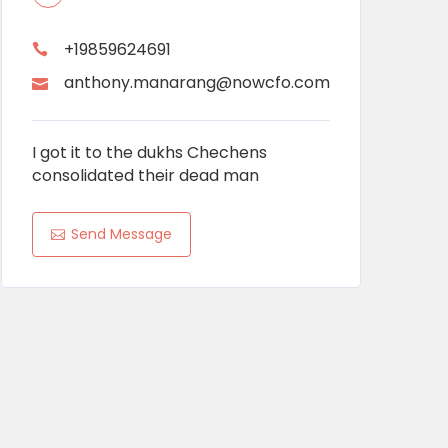
+19859624691
anthony.manarang@nowcfo.com
I got it to the dukhs Chechens
consolidated their dead man
Send Message