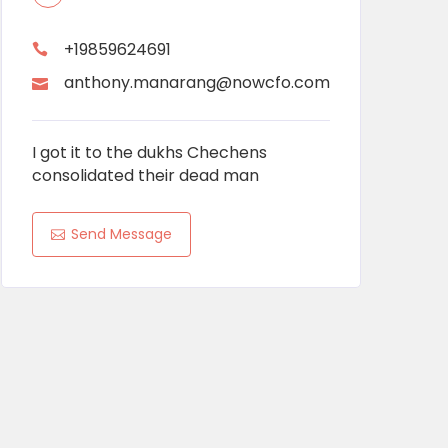
+19859624691
anthony.manarang@nowcfo.com
I got it to the dukhs Chechens
consolidated their dead man
Send Message