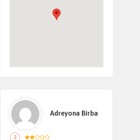
Adreyona Birba
3