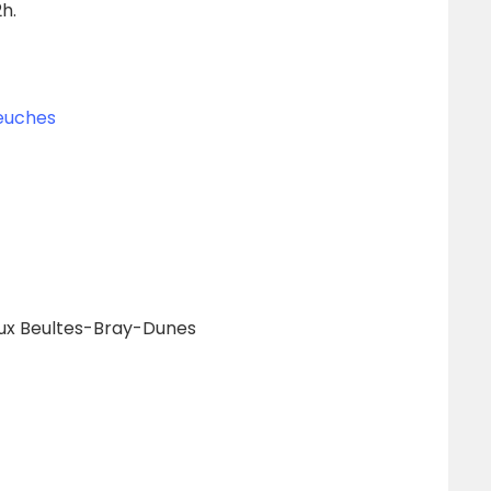
h.
Neuches
eux Beultes-Bray-Dunes