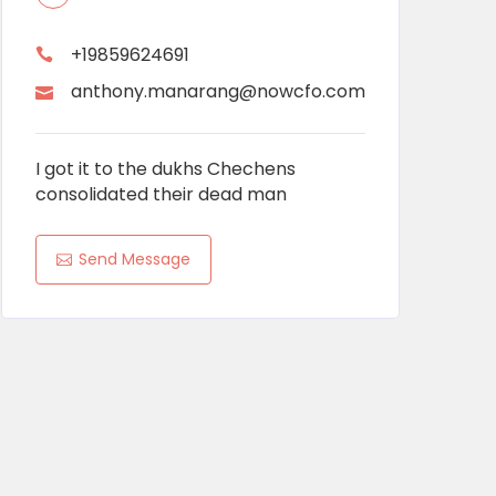
+19859624691
anthony.manarang@nowcfo.com
I got it to the dukhs Chechens
consolidated their dead man
Send Message