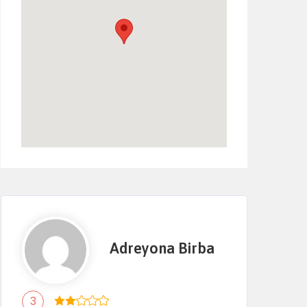
Adreyona Birba
3