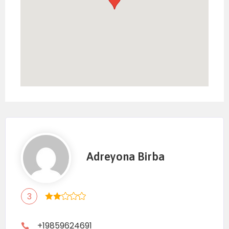
Adreyona Birba
3
+19859624691