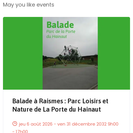
May you like events
Balade à Raismes : Parc Loisirs et
Send Mail
Nature de La Porte du Hainaut
jeu 6 août 2026 - ven 31 décembre 2032 9h00
- 17h00