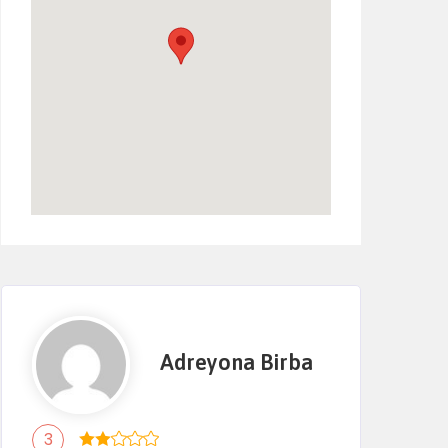
Adreyona Birba
3