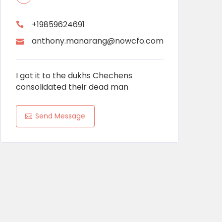
+19859624691
anthony.manarang@nowcfo.com
I got it to the dukhs Chechens
consolidated their dead man
Send Message