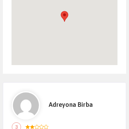
Adreyona Birba
3