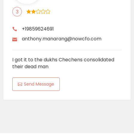
3
+19859624691
anthony.manarang@nowcfo.com
I got it to the dukhs Chechens consolidated
their dead man
Send Message