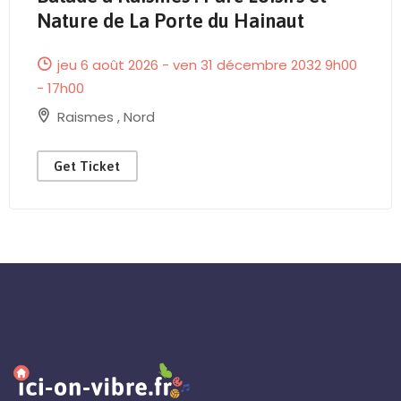
Send Mail
Nature de La Porte du Hainaut
jeu 6 août 2026 - ven 31 décembre 2032 9h00
- 17h00
Raismes
,
Nord
Get Ticket