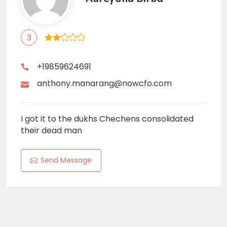
3
+19859624691
anthony.manarang@nowcfo.com
I got it to the dukhs Chechens consolidated
their dead man
Send Message