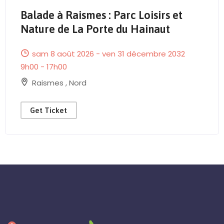
Balade à Raismes : Parc Loisirs et
Send Mail
Nature de La Porte du Hainaut
sam 8 août 2026 - ven 31 décembre 2032
9h00 - 17h00
Raismes
,
Nord
Get Ticket