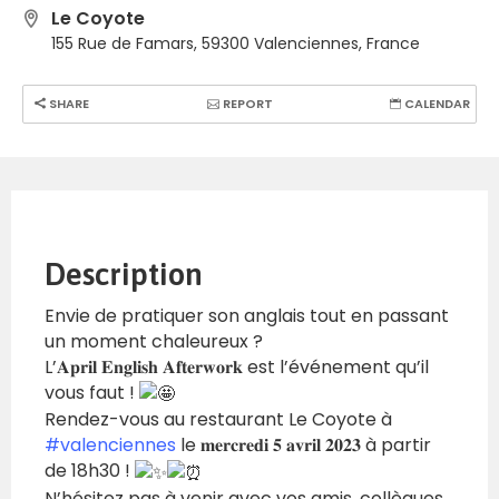
Le Coyote
155 Rue de Famars, 59300 Valenciennes, France
SHARE
REPORT
CALENDAR
Description
Envie de pratiquer son anglais tout en passant
un moment chaleureux ?
L’𝐀𝐩𝐫𝐢𝐥 𝐄𝐧𝐠𝐥𝐢𝐬𝐡 𝐀𝐟𝐭𝐞𝐫𝐰𝐨𝐫𝐤 est l’événement qu’il
vous faut !
Rendez-vous au restaurant Le Coyote à
#valenciennes
le 𝐦𝐞𝐫𝐜𝐫𝐞𝐝𝐢 𝟓 𝐚𝐯𝐫𝐢𝐥 𝟐𝟎𝟐𝟑 à partir
de 18h30 !
N’hésitez pas à venir avec vos amis, collègues