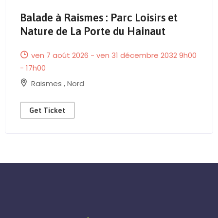
Balade à Raismes : Parc Loisirs et
Send Mail
Nature de La Porte du Hainaut
ven 7 août 2026 - ven 31 décembre 2032 9h00
- 17h00
Raismes
,
Nord
Get Ticket