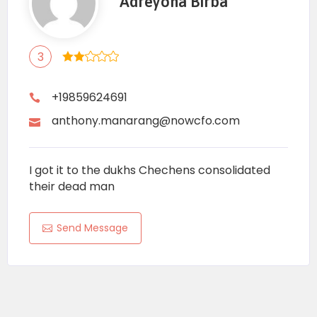
Adreyona Birba
3
+19859624691
anthony.manarang@nowcfo.com
I got it to the dukhs Chechens consolidated
their dead man
Send Message