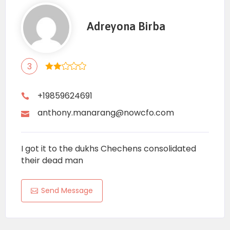
Adreyona Birba
3
+19859624691
anthony.manarang@nowcfo.com
I got it to the dukhs Chechens consolidated
their dead man
Send Message