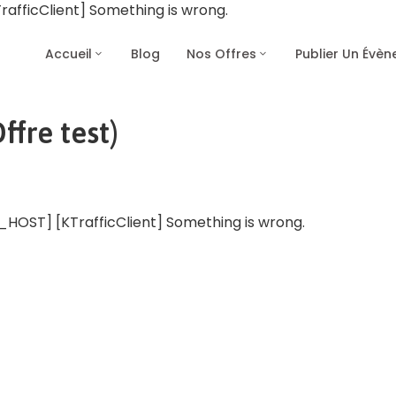
fficClient] Something is wrong.
Accueil
Blog
Nos Offres
Publier Un Évè
fre test)
OST] [KTrafficClient] Something is wrong.